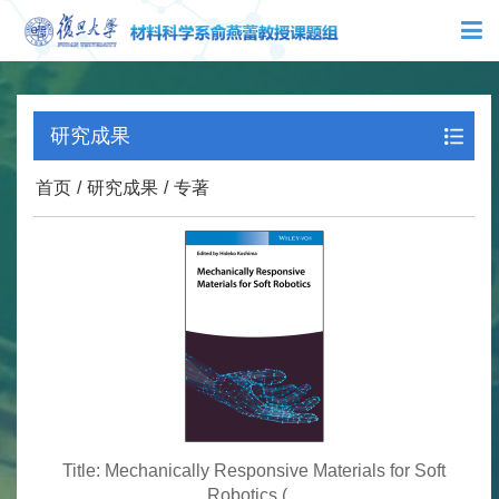
X
研究成果
首页
/
研究成果
/
专著
Title: Mechanically Responsive Materials for Soft
Robotics (...